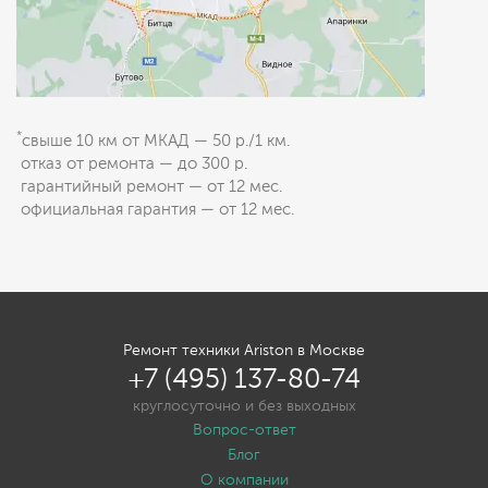
*
свыше 10 км от МКАД — 50 р./1 км.
отказ от ремонта — до 300 р.
гарантийный ремонт — от 12 мес.
официальная гарантия — от 12 мес.
Ремонт техники Ariston в Москве
+7 (495) 137-80-74
круглосуточно и без выходных
Вопрос-ответ
Блог
О компании