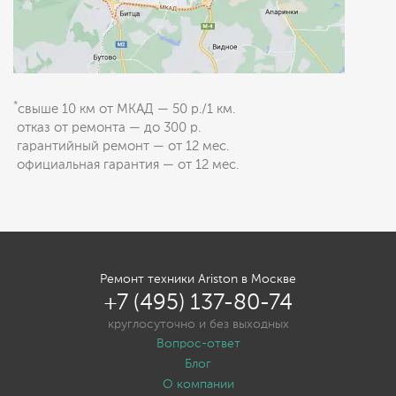
*
свыше 10 км от МКАД — 50 р./1 км.
отказ от ремонта — до 300 р.
гарантийный ремонт — от 12 мес.
официальная гарантия — от 12 мес.
Ремонт техники Ariston в Москве
+7 (495) 137-80-74
круглосуточно и без выходных
Вопрос-ответ
Блог
О компании