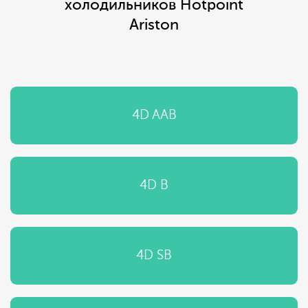
холодильников Hotpoint
Ariston
4D AAB
4D B
4D SB